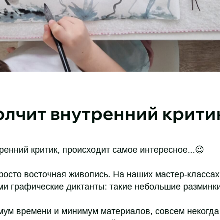
олчит внутренний крити
ренний критик, происходит самое интересное...😉
росто восточная живопись. На наших мастер-класса
ми графические диктанты: такие небольшие разминки
имум времени и минимум материалов, совсем некогда